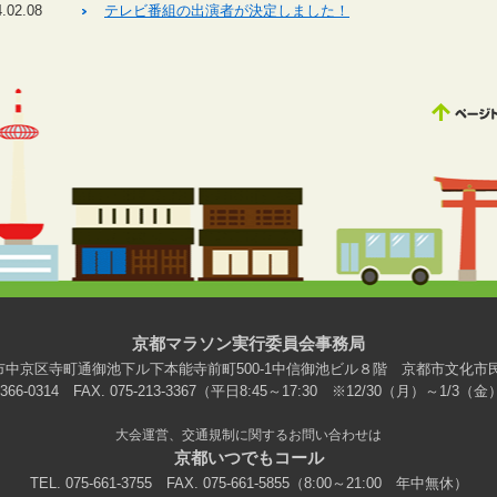
.02.08
テレビ番組の出演者が決定しました！
京都マラソン実行委員会事務局
1 京都市中京区寺町通御池下ル下本能寺前町500-1中信御池ビル８階 京都市文化
75-366-0314 FAX. 075-213-3367（平日8:45～17:30 ※12/30（月）～1/3
大会運営、交通規制に関するお問い合わせは
京都いつでもコール
TEL. 075-661-3755 FAX. 075-661-5855（8:00～21:00 年中無休）