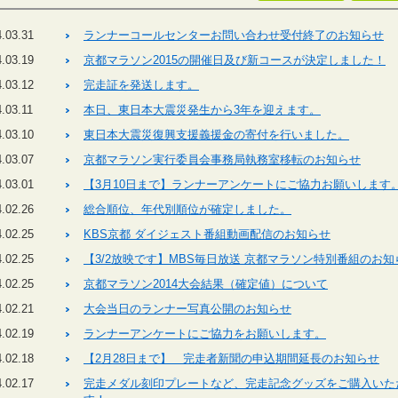
.03.31
ランナーコールセンターお問い合わせ受付終了のお知らせ
.03.19
京都マラソン2015の開催日及び新コースが決定しました！
.03.12
完走証を発送します。
.03.11
本日、東日本大震災発生から3年を迎えます。
.03.10
東日本大震災復興支援義援金の寄付を行いました。
.03.07
京都マラソン実行委員会事務局執務室移転のお知らせ
.03.01
【3月10日まで】ランナーアンケートにご協力お願いします
.02.26
総合順位、年代別順位が確定しました。
.02.25
KBS京都 ダイジェスト番組動画配信のお知らせ
.02.25
【3/2放映です】MBS毎日放送 京都マラソン特別番組のお知
.02.25
京都マラソン2014大会結果（確定値）について
.02.21
大会当日のランナー写真公開のお知らせ
.02.19
ランナーアンケートにご協力をお願いします。
.02.18
【2月28日まで】 完走者新聞の申込期間延長のお知らせ
.02.17
完走メダル刻印プレートなど、完走記念グッズをご購入いた