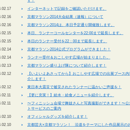
す！
.02.17
インターネットで記録をご確認いただけます。
.02.16
京都マラソン2014大会結果（速報）について
.02.16
京都マラソン2014は、本日予定通り開催致します。
.02.15
本日、ランナーコールセンターを22:00まで延長します。
.02.15
本日のランナー受付を22：00まで延長します。
.02.14
京都マラソン2014公式プログラムができました！
.02.14
ランナー受付＆おこしやす広場が始まりました。
.02.13
京都マラソン盛り上げ隊について紹介します！
.02.12
【いよいよあさってから】おこしやす広場での出展ブース内
介します！
.02.12
東日本大震災で被災されたランナーに温かいご声援を！
.02.11
【更に充実！】給水・給食メニューを紹介します。
.02.11
〜フィニッシュ会場で舞妓さんと写真撮影ができます！〜公
トサービスのご案内
.02.10
オフィシャルグッズを紹介します！
.02.10
京都芸大×京都マラソン！ 沿道をテーマにした作品展示の